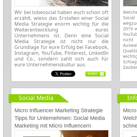
Wir bei tobesocial haben euch schon oft
Welch
erzählt, wieso das Erstellen einer Social
Soci
wegzud
Media Strategie enorm wichtig für die
2019 w
Weiterentwicklung eures
YouTub
Unternehmens ist. Denn eine Social
nicht
Media Strategie ist nicht nur die
Auswah
Grundlage für eure Erfolg bei Facebook,
Qualit
Instagram, YouTube, Pinterest, LinkedIn
wichti
und Co., sondern zahlt sich auch für
Schlag
eure Unternehmenskultur aus.
Zauber
mehr
Social Media
Inf
Micro Influencer Marketing Strategie
Micro
Tipps für Unternehmen: Social Media
Welch
Marketing mit Micro Influencern
schne
[Infog