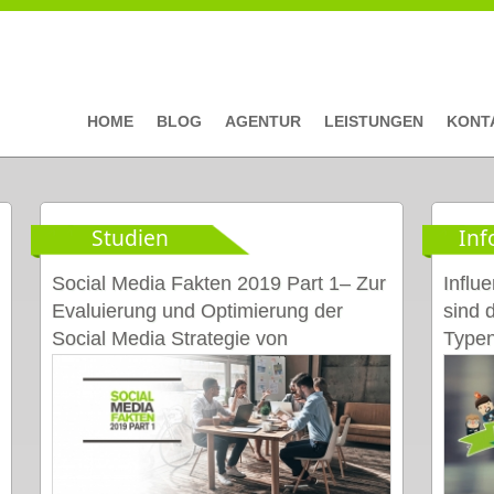
HOME
BLOG
AGENTUR
LEISTUNGEN
KONT
Studien
Inf
Seiten
Social Media Fakten 2019 Part 1– Zur
Influ
Evaluierung und Optimierung der
sind 
Social Media Strategie von
Typen
Unternehmen [Studie]
[Infog