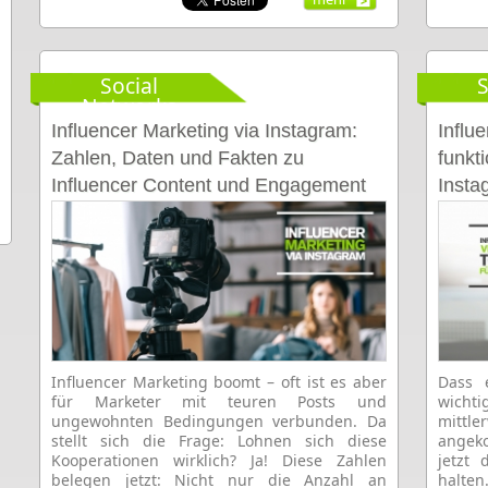
Social
S
Networks
Influencer Marketing via Instagram:
Influ
Zahlen, Daten und Fakten zu
funkt
Influencer Content und Engagement
Insta
von Sponsored Posts
Influencer Marketing boomt – oft ist es aber
Dass 
für Marketer mit teuren Posts und
wicht
ungewohnten Bedingungen verbunden. Da
mittl
stellt sich die Frage: Lohnen sich diese
angek
Kooperationen wirklich? Ja! Diese Zahlen
jetzt
belegen jetzt: Nicht nur die Anzahl an
halten