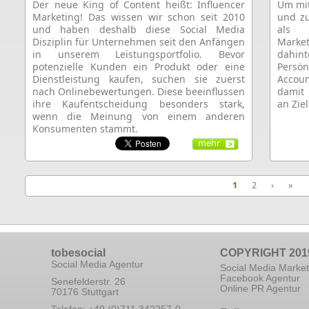
Der neue King of Content heißt: Influencer
Um mit
Marketing! Das wissen wir schon seit 2010
und zu
und haben deshalb diese Social Media
als 
Disziplin für Unternehmen seit den Anfängen
Marke
in unserem Leistungsportfolio. Bevor
dahi
potenzielle Kunden ein Produkt oder eine
Persön
Dienstleistung kaufen, suchen sie zuerst
Accoun
nach Onlinebewertungen. Diese beeinflussen
damit
ihre Kaufentscheidung besonders stark,
an Zie
wenn die Meinung von einem anderen
Konsumenten stammt.
mehr
1
2
›
»
tobesocial
COPYRIGHT 201
Social Media Agentur
Social Media Market
Facebook Agentur
Senefelderstr. 26
Online PR Agentur
70176 Stuttgart
Telefon: +49 (0)711 342257-0