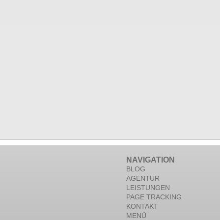
NAVIGATION
BLOG
AGENTUR
LEISTUNGEN
PAGE TRACKING
KONTAKT
MENÜ