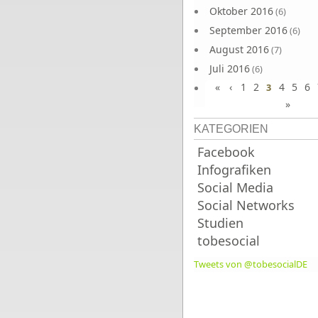
Oktober 2016
(6)
September 2016
(6)
August 2016
(7)
Juli 2016
(6)
«
‹
1
2
4
5
6
Juni 2016
3
(7)
»
KATEGORIEN
Facebook
Infografiken
Social Media
Social Networks
Studien
tobesocial
Tweets von @tobesocialDE