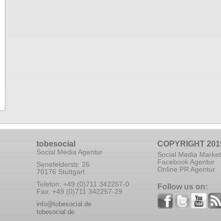
tobesocial
COPYRIGHT 201
Social Media Agentur
Social Media Market
Facebook Agentur
Senefelderstr. 26
Online PR Agentur
70176 Stuttgart
Telefon: +49 (0)711 342257-0
Follow us on:
Fax: +49 (0)711 342257-29
info@tobesocial.de
tobesocial.de