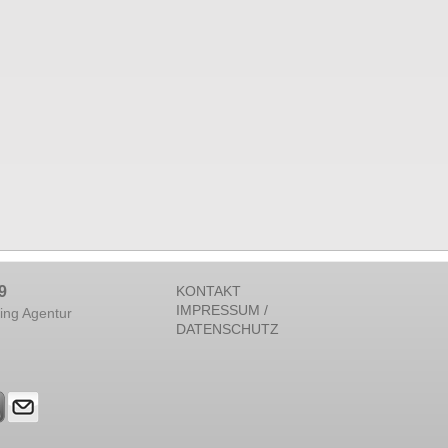
9
KONTAKT
IMPRESSUM /
ing Agentur
DATENSCHUTZ