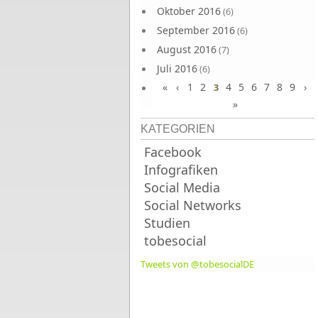
Oktober 2016
(6)
September 2016
(6)
August 2016
(7)
Juli 2016
(6)
«
‹
1
2
4
5
6
7
8
9
›
Juni 2016
3
(7)
»
KATEGORIEN
Facebook
Infografiken
Social Media
Social Networks
Studien
tobesocial
Tweets von @tobesocialDE