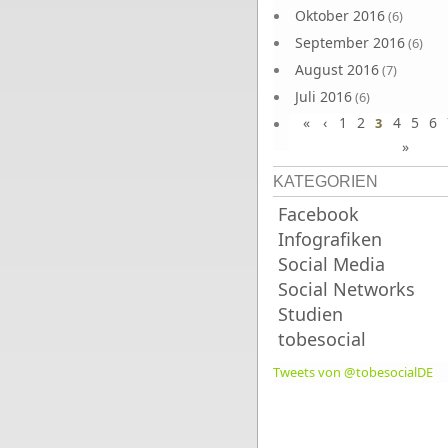
Oktober 2016
(6)
September 2016
(6)
August 2016
(7)
Juli 2016
(6)
«
‹
1
2
4
5
6
Juni 2016
3
(7)
»
KATEGORIEN
Facebook
Infografiken
Social Media
Social Networks
Studien
tobesocial
Tweets von @tobesocialDE