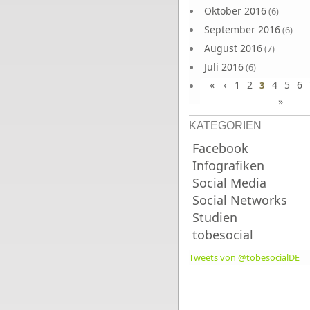
Oktober 2016
(6)
September 2016
(6)
August 2016
(7)
Juli 2016
(6)
«
‹
1
2
4
5
6
Juni 2016
3
(7)
»
KATEGORIEN
Facebook
Infografiken
Social Media
Social Networks
Studien
tobesocial
Tweets von @tobesocialDE