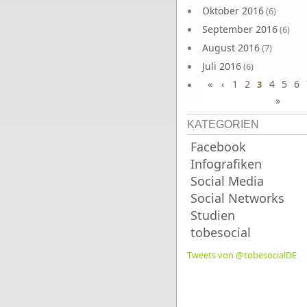
Oktober 2016
(6)
September 2016
(6)
August 2016
(7)
Juli 2016
(6)
«
‹
1
2
4
5
6
Juni 2016
3
(7)
»
KATEGORIEN
Facebook
Infografiken
Social Media
Social Networks
Studien
tobesocial
Tweets von @tobesocialDE