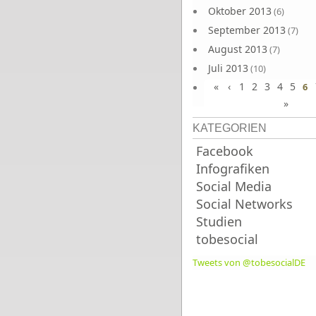
Oktober 2013
(6)
September 2013
(7)
August 2013
(7)
Juli 2013
(10)
«
‹
1
2
3
4
5
Juni 2013
6
(10)
»
KATEGORIEN
Facebook
Infografiken
Social Media
Social Networks
Studien
tobesocial
Tweets von @tobesocialDE