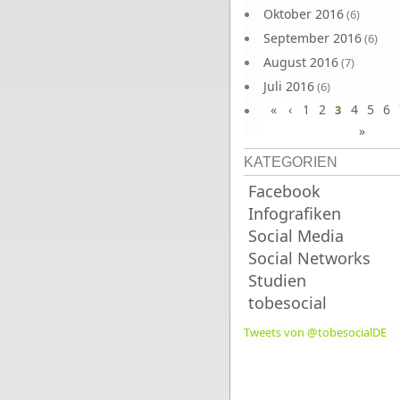
Oktober 2016
(6)
September 2016
(6)
August 2016
(7)
Juli 2016
(6)
«
‹
1
2
4
5
6
Juni 2016
3
(7)
»
KATEGORIEN
Facebook
Infografiken
Social Media
Social Networks
Studien
tobesocial
Tweets von @tobesocialDE