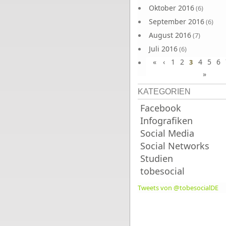
Oktober 2016
(6)
September 2016
(6)
August 2016
(7)
Juli 2016
(6)
«
‹
1
2
4
5
6
Juni 2016
3
(7)
»
KATEGORIEN
Facebook
Infografiken
Social Media
Social Networks
Studien
tobesocial
Tweets von @tobesocialDE