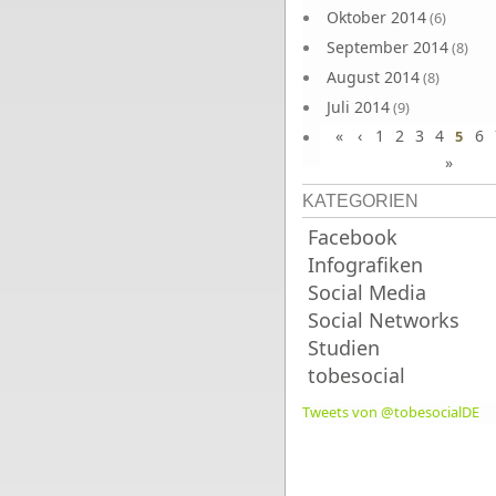
Oktober 2014
(6)
September 2014
(8)
August 2014
(8)
Juli 2014
(9)
«
‹
1
2
3
4
6
Juni 2014
5
(8)
»
KATEGORIEN
Facebook
Infografiken
Social Media
Social Networks
Studien
tobesocial
Tweets von @tobesocialDE