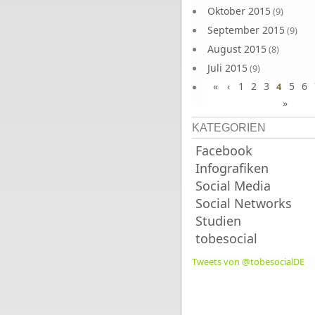
Oktober 2015
(9)
September 2015
(9)
August 2015
(8)
Juli 2015
(9)
«
‹
1
2
3
5
6
Juni 2015
4
(9)
»
KATEGORIEN
Facebook
Infografiken
Social Media
Social Networks
Studien
tobesocial
Tweets von @tobesocialDE