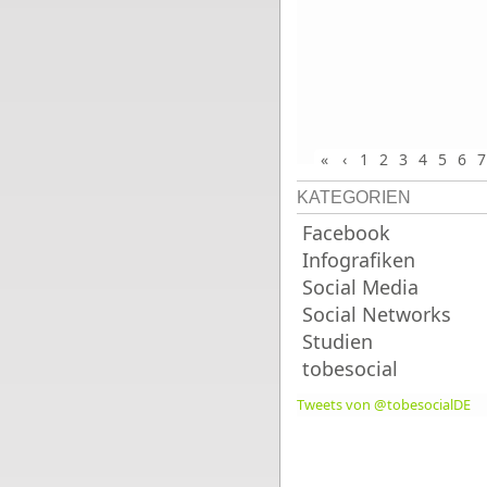
«
‹
1
2
3
4
5
6
7
KATEGORIEN
Facebook
Infografiken
Social Media
Social Networks
Studien
tobesocial
Tweets von @tobesocialDE