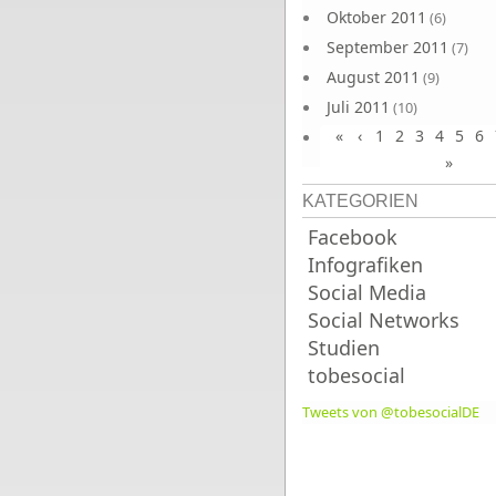
Oktober 2011
(6)
September 2011
(7)
August 2011
(9)
Juli 2011
(10)
«
‹
1
2
3
4
5
6
Juni 2011
(9)
»
KATEGORIEN
Facebook
Infografiken
Social Media
Social Networks
Studien
tobesocial
Tweets von @tobesocialDE