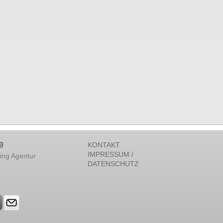
9
KONTAKT
IMPRESSUM /
ing Agentur
DATENSCHUTZ