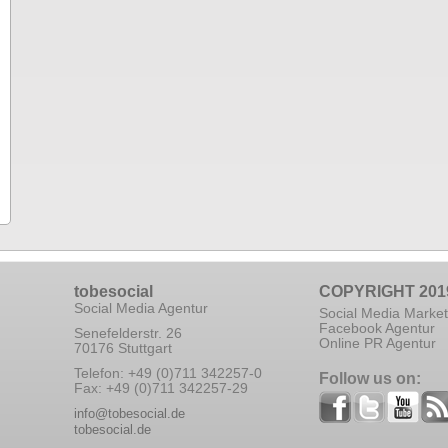
tobesocial
COPYRIGHT 201
Social Media Agentur
Social Media Market
Facebook Agentur
Senefelderstr. 26
Online PR Agentur
70176 Stuttgart
Telefon: +49 (0)711 342257-0
Follow us on:
Fax: +49 (0)711 342257-29
info@tobesocial.de
tobesocial.de