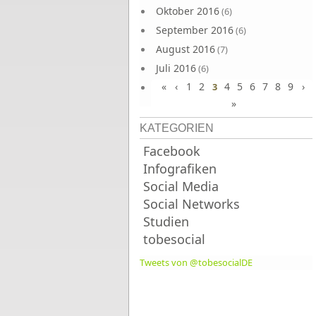
Oktober 2016
(6)
September 2016
(6)
August 2016
(7)
Juli 2016
(6)
«
‹
1
2
4
5
6
7
8
9
›
Juni 2016
3
(7)
»
KATEGORIEN
Facebook
Infografiken
Social Media
Social Networks
Studien
tobesocial
Tweets von @tobesocialDE