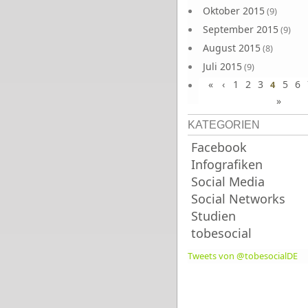
Oktober 2015
(9)
September 2015
(9)
August 2015
(8)
Juli 2015
(9)
«
‹
1
2
3
5
6
Juni 2015
4
(9)
»
KATEGORIEN
Facebook
Infografiken
Social Media
Social Networks
Studien
tobesocial
Tweets von @tobesocialDE