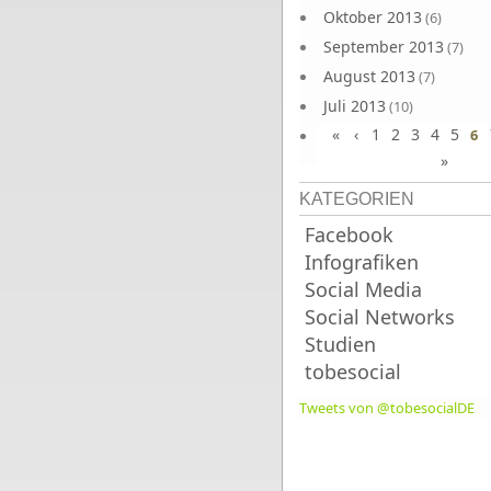
Oktober 2013
(6)
September 2013
(7)
August 2013
(7)
Juli 2013
(10)
«
‹
1
2
3
4
5
Juni 2013
6
(10)
»
KATEGORIEN
Facebook
Infografiken
Social Media
Social Networks
Studien
tobesocial
Tweets von @tobesocialDE