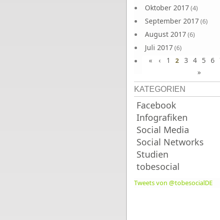
Oktober 2017
(4)
September 2017
(6)
August 2017
(6)
Juli 2017
(6)
«
‹
1
3
4
5
6
Juni 2017
2
(6)
»
KATEGORIEN
Facebook
Infografiken
Social Media
Social Networks
Studien
tobesocial
Tweets von @tobesocialDE