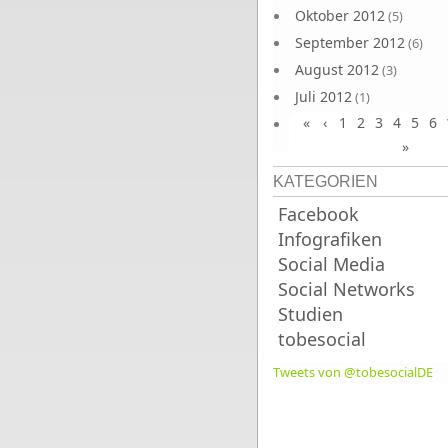
Oktober 2012
(5)
September 2012
(6)
August 2012
(3)
Juli 2012
(1)
«
‹
1
2
3
4
5
6
Juni 2012
(4)
»
KATEGORIEN
Facebook
Infografiken
Social Media
Social Networks
Studien
tobesocial
Tweets von @tobesocialDE