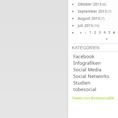
Oktober 2013
(6)
September 2013
(7)
August 2013
(7)
Juli 2013
(10)
«
‹
1
2
3
4
5
Juni 2013
6
(10)
»
KATEGORIEN
Facebook
Infografiken
Social Media
Social Networks
Studien
tobesocial
Tweets von @tobesocialDE