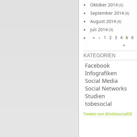
Oktober 2014
(6)
September 2014
(8)
August 2014
(8)
Juli 2014
(9)
«
‹
1
2
3
4
6
Juni 2014
5
(8)
»
KATEGORIEN
Facebook
Infografiken
Social Media
Social Networks
Studien
tobesocial
Tweets von @tobesocialDE