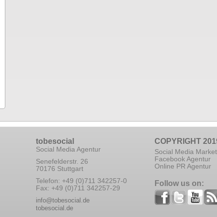
tobesocial
COPYRIGHT 201
Social Media Agentur
Social Media Market
Facebook Agentur
Senefelderstr. 26
Online PR Agentur
70176 Stuttgart
Telefon: +49 (0)711 342257-0
Follow us on:
Fax: +49 (0)711 342257-29
info@tobesocial.de
tobesocial.de