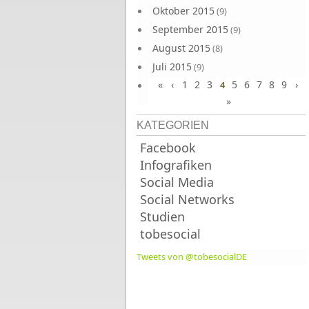
Oktober 2015
(9)
September 2015
(9)
August 2015
(8)
Juli 2015
(9)
«
‹
1
2
3
5
6
7
8
9
›
Juni 2015
4
(9)
»
KATEGORIEN
Facebook
Infografiken
Social Media
Social Networks
Studien
tobesocial
Tweets von @tobesocialDE