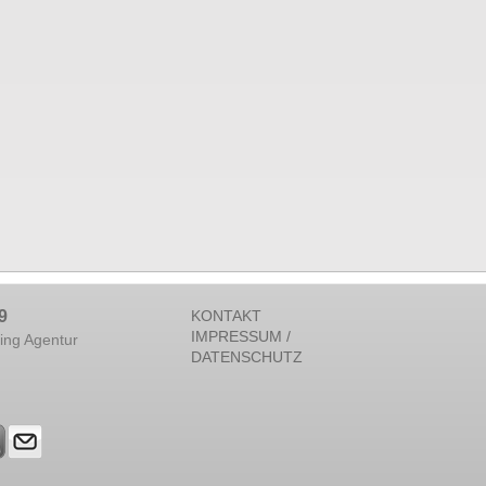
9
KONTAKT
IMPRESSUM /
ing Agentur
DATENSCHUTZ