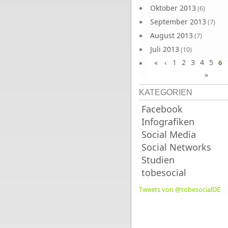
Oktober 2013
(6)
September 2013
(7)
August 2013
(7)
Juli 2013
(10)
«
‹
1
2
3
4
5
Juni 2013
6
(10)
»
KATEGORIEN
Facebook
Infografiken
Social Media
Social Networks
Studien
tobesocial
Tweets von @tobesocialDE