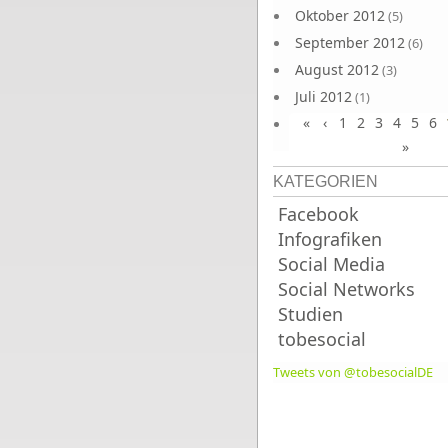
Oktober 2012
(5)
September 2012
(6)
August 2012
(3)
Juli 2012
(1)
«
‹
1
2
3
4
5
6
Juni 2012
(4)
»
KATEGORIEN
Facebook
Infografiken
Social Media
Social Networks
Studien
tobesocial
Tweets von @tobesocialDE