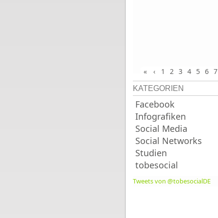
«
‹
1
2
3
4
5
6
7
KATEGORIEN
Facebook
Infografiken
Social Media
Social Networks
Studien
tobesocial
Tweets von @tobesocialDE