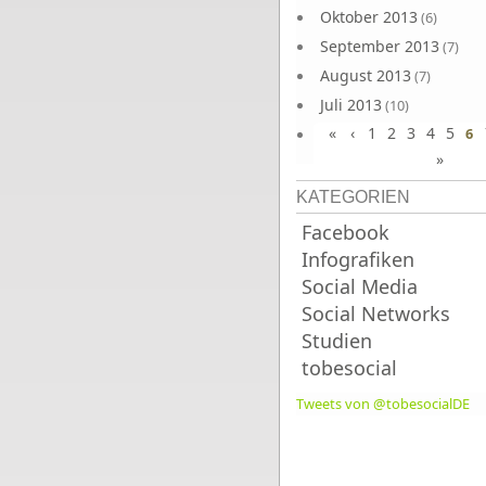
Oktober 2013
(6)
September 2013
(7)
August 2013
(7)
Juli 2013
(10)
«
‹
1
2
3
4
5
Juni 2013
6
(10)
»
KATEGORIEN
Facebook
Infografiken
Social Media
Social Networks
Studien
tobesocial
Tweets von @tobesocialDE