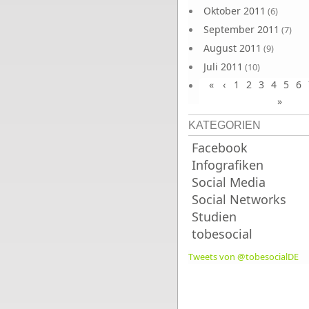
Oktober 2011
(6)
September 2011
(7)
August 2011
(9)
Juli 2011
(10)
«
‹
1
2
3
4
5
6
Juni 2011
(9)
»
KATEGORIEN
Facebook
Infografiken
Social Media
Social Networks
Studien
tobesocial
Tweets von @tobesocialDE