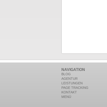
NAVIGATION
BLOG
AGENTUR
LEISTUNGEN
PAGE TRACKING
KONTAKT
MENÜ