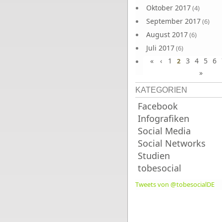
Oktober 2017
(4)
September 2017
(6)
August 2017
(6)
Juli 2017
(6)
«
‹
1
3
4
5
6
Juni 2017
2
(6)
»
KATEGORIEN
Facebook
Infografiken
Social Media
Social Networks
Studien
tobesocial
Tweets von @tobesocialDE