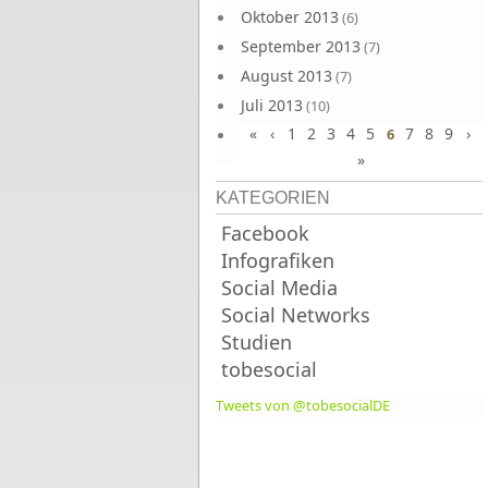
Oktober 2013
(6)
September 2013
(7)
August 2013
(7)
Juli 2013
(10)
«
‹
1
2
3
4
5
7
8
9
›
Juni 2013
6
(10)
»
KATEGORIEN
Facebook
Infografiken
Social Media
Social Networks
Studien
tobesocial
Tweets von @tobesocialDE