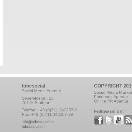
tobesocial
COPYRIGHT 201
Social Media Agentur
Social Media Market
Facebook Agentur
Senefelderstr. 26
Online PR Agentur
70176 Stuttgart
Telefon: +49 (0)711 342257-0
Follow us on:
Fax: +49 (0)711 342257-29
info@tobesocial.de
tobesocial.de