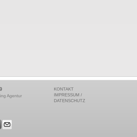
9
KONTAKT
IMPRESSUM /
ing Agentur
DATENSCHUTZ