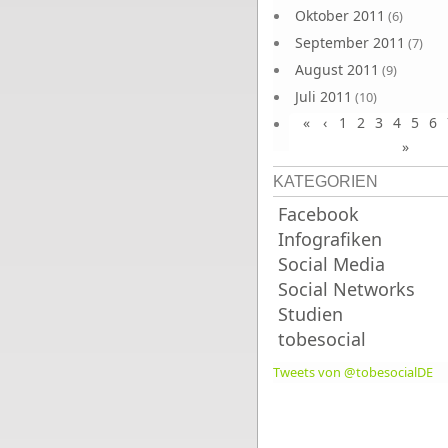
Oktober 2011
(6)
September 2011
(7)
August 2011
(9)
Juli 2011
(10)
«
‹
1
2
3
4
5
6
Juni 2011
(9)
»
KATEGORIEN
Facebook
Infografiken
Social Media
Social Networks
Studien
tobesocial
Tweets von @tobesocialDE