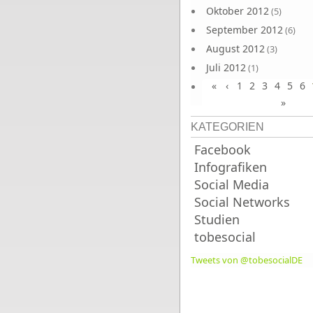
Oktober 2012
(5)
September 2012
(6)
August 2012
(3)
Juli 2012
(1)
«
‹
1
2
3
4
5
6
Juni 2012
(4)
»
KATEGORIEN
Facebook
Infografiken
Social Media
Social Networks
Studien
tobesocial
Tweets von @tobesocialDE