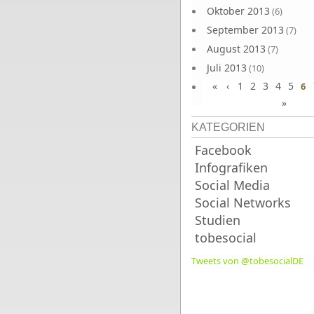
Oktober 2013
(6)
September 2013
(7)
August 2013
(7)
Juli 2013
(10)
«
‹
1
2
3
4
5
Juni 2013
6
(10)
»
KATEGORIEN
Facebook
Infografiken
Social Media
Social Networks
Studien
tobesocial
Tweets von @tobesocialDE