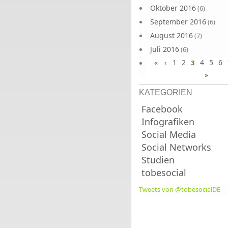
Oktober 2016
(6)
September 2016
(6)
August 2016
(7)
Juli 2016
(6)
«
‹
1
2
4
5
6
Juni 2016
3
(7)
»
KATEGORIEN
Facebook
Infografiken
Social Media
Social Networks
Studien
tobesocial
Tweets von @tobesocialDE