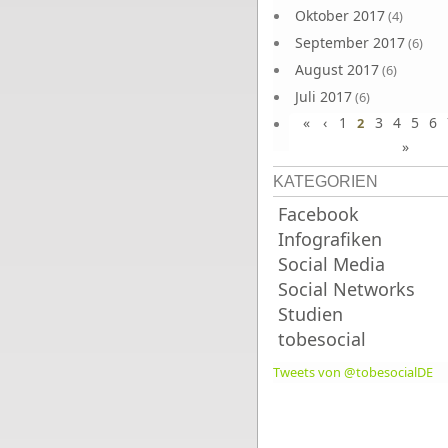
Oktober 2017
(4)
September 2017
(6)
August 2017
(6)
Juli 2017
(6)
«
‹
1
3
4
5
6
Juni 2017
2
(6)
»
KATEGORIEN
Facebook
Infografiken
Social Media
Social Networks
Studien
tobesocial
Tweets von @tobesocialDE