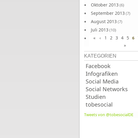
Oktober 2013
(6)
September 2013
(7)
August 2013
(7)
Juli 2013
(10)
«
‹
1
2
3
4
5
Juni 2013
6
(10)
»
KATEGORIEN
Facebook
Infografiken
Social Media
Social Networks
Studien
tobesocial
Tweets von @tobesocialDE