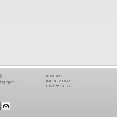
9
KONTAKT
IMPRESSUM /
ing Agentur
DATENSCHUTZ