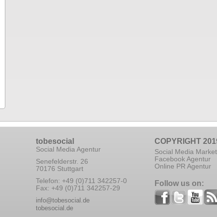
tobesocial
COPYRIGHT 201
Social Media Agentur
Social Media Market
Facebook Agentur
Senefelderstr. 26
Online PR Agentur
70176 Stuttgart
Telefon: +49 (0)711 342257-0
Follow us on:
Fax: +49 (0)711 342257-29
info@tobesocial.de
tobesocial.de