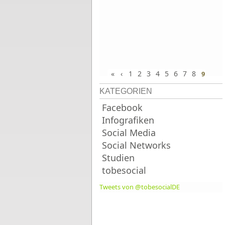
«
‹
1
2
3
4
5
6
7
8
9
KATEGORIEN
Facebook
Infografiken
Social Media
Social Networks
Studien
tobesocial
Tweets von @tobesocialDE