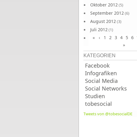
Oktober 2012
(5)
September 2012
(6)
August 2012
(3)
Juli 2012
(1)
«
‹
1
2
3
4
5
6
Juni 2012
(4)
»
KATEGORIEN
Facebook
Infografiken
Social Media
Social Networks
Studien
tobesocial
Tweets von @tobesocialDE