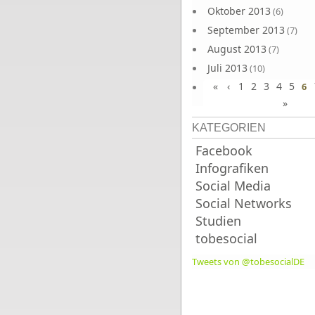
Oktober 2013
(6)
September 2013
(7)
August 2013
(7)
Juli 2013
(10)
«
‹
1
2
3
4
5
Juni 2013
6
(10)
»
KATEGORIEN
Facebook
Infografiken
Social Media
Social Networks
Studien
tobesocial
Tweets von @tobesocialDE