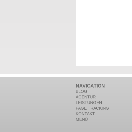
NAVIGATION
BLOG
AGENTUR
LEISTUNGEN
PAGE TRACKING
KONTAKT
MENÜ