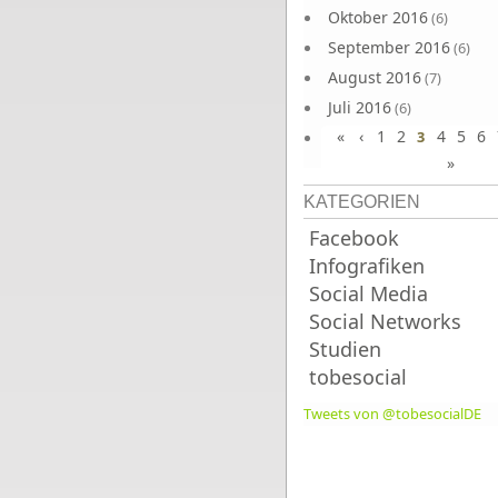
Oktober 2016
(6)
September 2016
(6)
August 2016
(7)
Juli 2016
(6)
«
‹
1
2
4
5
6
Juni 2016
3
(7)
»
KATEGORIEN
Facebook
Infografiken
Social Media
Social Networks
Studien
tobesocial
Tweets von @tobesocialDE