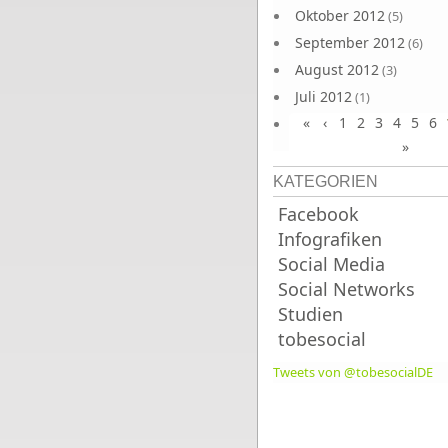
Oktober 2012
(5)
September 2012
(6)
August 2012
(3)
Juli 2012
(1)
«
‹
1
2
3
4
5
6
Juni 2012
(4)
»
KATEGORIEN
Facebook
Infografiken
Social Media
Social Networks
Studien
tobesocial
Tweets von @tobesocialDE