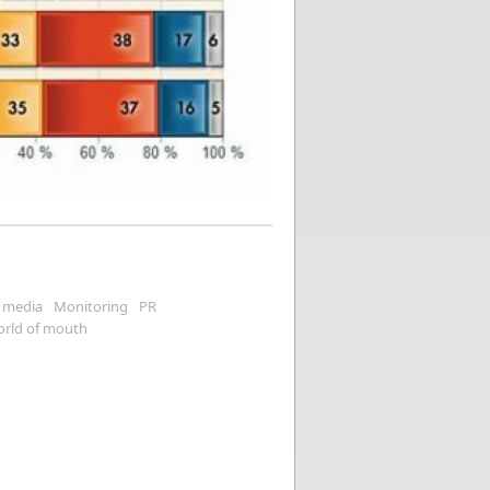
media
Monitoring
PR
orld of mouth