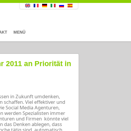
AKT
MENÜ
 2011 an Priorität in
ssen in Zukunft umdenken,
schaffen. Viel effektiver und
 wie Social Media Agenturen,
ren werden Spezialisten immer
nturen und Firmen könnte viel
man das Denken ablegen, dass
che tätig sind, automatisch