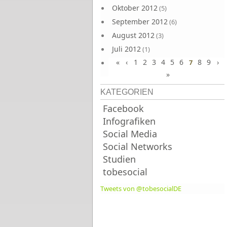
Oktober 2012
(5)
September 2012
(6)
August 2012
(3)
Juli 2012
(1)
«
‹
1
2
3
4
5
6
8
9
›
Juni 2012
7
(4)
»
KATEGORIEN
Facebook
Infografiken
Social Media
Social Networks
Studien
tobesocial
Tweets von @tobesocialDE