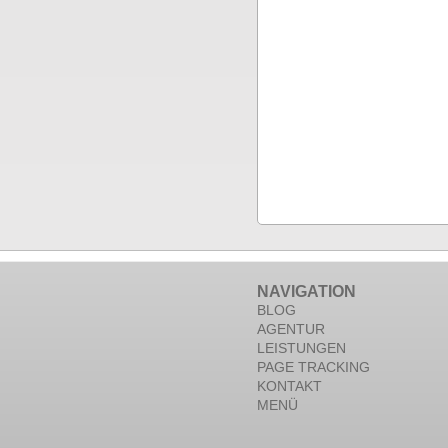
NAVIGATION
BLOG
AGENTUR
LEISTUNGEN
PAGE TRACKING
KONTAKT
MENÜ