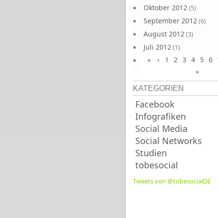
Oktober 2012
(5)
September 2012
(6)
August 2012
(3)
Juli 2012
(1)
«
‹
1
2
3
4
5
6
Juni 2012
(4)
»
KATEGORIEN
Facebook
Infografiken
Social Media
Social Networks
Studien
tobesocial
Tweets von @tobesocialDE