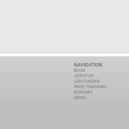
NAVIGATION
BLOG
AGENTUR
LEISTUNGEN
PAGE TRACKING
KONTAKT
MENÜ