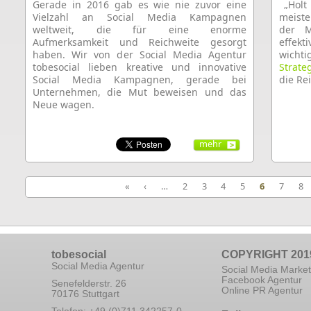
Gerade in 2016 gab es wie nie zuvor eine
„Holt
Vielzahl an Social Media Kampagnen
meiste
weltweit, die für eine enorme
der M
Aufmerksamkeit und Reichweite gesorgt
effekt
haben. Wir von der Social Media Agentur
wicht
tobesocial lieben kreative und innovative
Strate
Social Media Kampagnen, gerade bei
die Re
Unternehmen, die Mut beweisen und das
Neue wagen.
mehr
«
‹
…
2
3
4
5
6
7
8
tobesocial
COPYRIGHT 201
Social Media Agentur
Social Media Market
Facebook Agentur
Senefelderstr. 26
Online PR Agentur
70176 Stuttgart
Telefon: +49 (0)711 342257-0