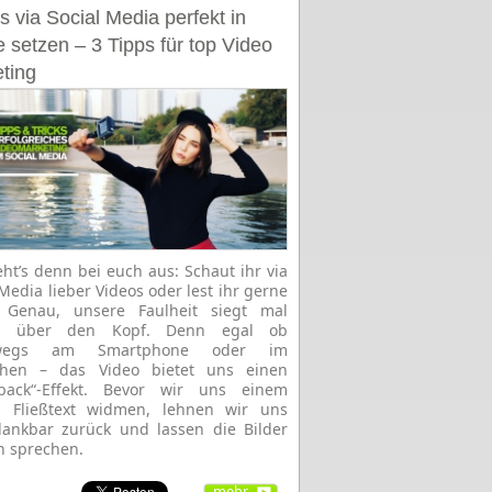
s via Social Media perfekt in
 setzen – 3 Tipps für top Video
ting
eht’s denn bei euch aus: Schaut ihr via
 Media lieber Videos oder lest ihr gerne
? Genau, unsere Faulheit siegt mal
r über den Kopf. Denn egal ob
rwegs am Smartphone oder im
ehen ­­– das Video bietet uns einen
-back“-Effekt. Bevor wir uns einem
n Fließtext widmen, lehnen wir uns
ankbar zurück und lassen die Bilder
ch sprechen.
mehr