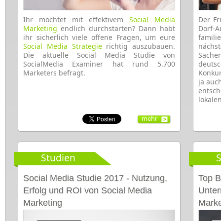
Ihr möchtet mit effektivem
Social Media
Der Fr
Marketing
endlich durchstarten? Dann habt
Dorf-
ihr sicherlich viele offene Fragen, um eure
famil
Social Media Strategie
richtig auszubauen.
nächst
Die aktuelle Social Media Studie von
Sachen
SocialMedia Examiner hat rund 5.700
deuts
Marketers befragt.
Konkur
ja auc
entsc
lokale
mehr
Studien
S
Social Media Studie 2017 - Nutzung,
Top B
Erfolg und ROI von Social Media
Unter
Marketing
Marke