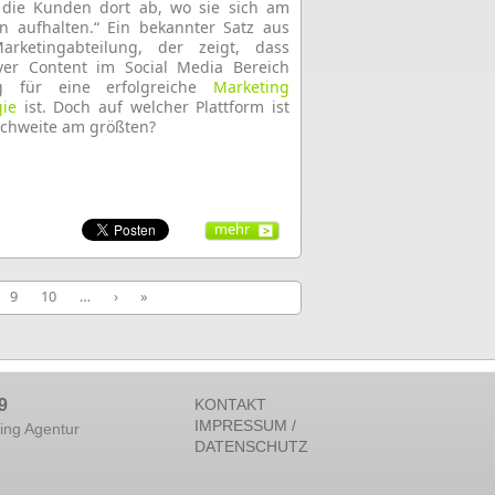
 die Kunden dort ab, wo sie sich am
n aufhalten.“ Ein bekannter Satz aus
arketingabteilung, der zeigt, dass
iver Content im Social Media Bereich
ig für eine erfolgreiche
Marketing
gie
ist. Doch auf welcher Plattform ist
ichweite am größten?
mehr
9
10
…
›
»
9
KONTAKT
IMPRESSUM /
ing Agentur
DATENSCHUTZ