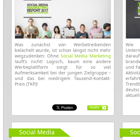
Was zunächst von Werbetreibenden
Wie „
belächelt wurde, ist schon längst nicht mehr
Untern
wegzudenken: Ohne
Social Media Marketing
darauf
läuft’s nicht! Logisch, kaum eine andere
brandw
Werbeplattform sorgt für so viel
und Fa
Aufmerksamkeit bei der jungen Zielgruppe –
Aktiv
und das bei niedrigem Tausend-Kontakt-
erfah
Preis (TKP)!
Tren
deuts
aktuel
mehr
Social Media
Soc