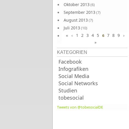
Oktober 2013
(6)
September 2013
(7)
August 2013
(7)
Juli 2013
(10)
«
‹
1
2
3
4
5
7
8
9
›
Juni 2013
6
(10)
»
KATEGORIEN
Facebook
Infografiken
Social Media
Social Networks
Studien
tobesocial
Tweets von @tobesocialDE