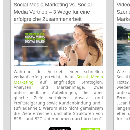
Social Media Marketing vs. Social
Video
Media Vertrieb – 3 Wege für eine
Szene
erfolgreiche Zusammenarbeit
Marke
Während der Vertrieb einen schnellen
Wie si
Verkaufserfolg erreicht, baut
Social Media
Social
Marketing
auf langfristige Strategien,
Texte
Analysen und Markenimage. Zwei
wiede
unterschiedliche Abteilungen, die aber
unte
gleiche Ziele verfolgen: Absatz- und
Ferns
Profitsteigerung sowie Kundenbindung und -
„Lean
zufriedenheit. Warum also nicht gemeinsam
lange
die Ziele erreichen und alte Strukturen von
eher d
B2B – und B2C-Unternehmen durchbrechen?
für si
mehr