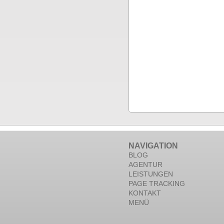
NAVIGATION
BLOG
AGENTUR
LEISTUNGEN
PAGE TRACKING
KONTAKT
MENÜ