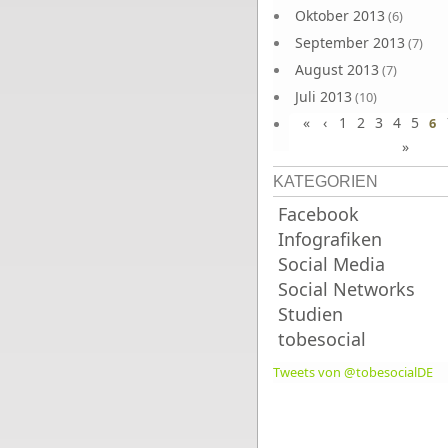
Oktober 2013
(6)
September 2013
(7)
August 2013
(7)
Juli 2013
(10)
«
‹
1
2
3
4
5
Juni 2013
6
(10)
»
KATEGORIEN
Facebook
Infografiken
Social Media
Social Networks
Studien
tobesocial
Tweets von @tobesocialDE