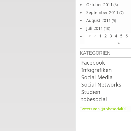
Oktober 2011
(6)
September 2011
(7)
August 2011
(9)
Juli 2011
(10)
«
‹
1
2
3
4
5
6
Juni 2011
(9)
»
KATEGORIEN
Facebook
Infografiken
Social Media
Social Networks
Studien
tobesocial
Tweets von @tobesocialDE