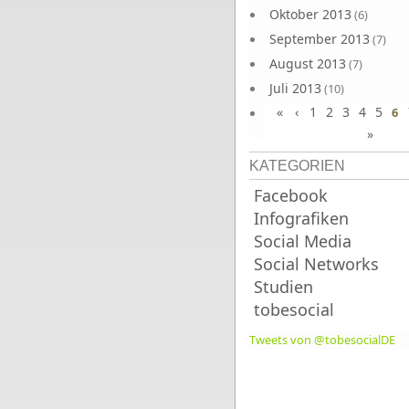
Oktober 2013
(6)
September 2013
(7)
August 2013
(7)
Juli 2013
(10)
«
‹
1
2
3
4
5
Juni 2013
6
(10)
»
KATEGORIEN
Facebook
Infografiken
Social Media
Social Networks
Studien
tobesocial
Tweets von @tobesocialDE