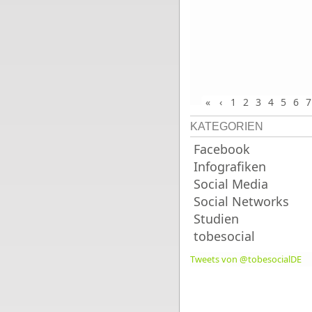
«
‹
1
2
3
4
5
6
7
KATEGORIEN
Facebook
Infografiken
Social Media
Social Networks
Studien
tobesocial
Tweets von @tobesocialDE